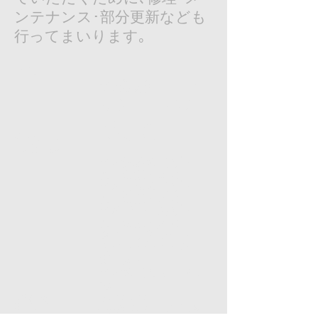
ンテナンス･部分更新なども
行ってまいります｡
商号：
株式会社フェマ
ック FEMAC
Co., Ltd.
創立年月日： 2015年3月17日
事業内容：
各種試験装置の設
計・製造・販売
各種計測装置の設
計・製造・販売
各種電子回路の設
計・製造・販売
スポーツ用安全器具
の企画・設計・製
造・販売
各種装置の修理･ﾒｲﾃﾅ
ﾝｽ
資本金： 3,000,000円
役員： 代表取締役 間中祥