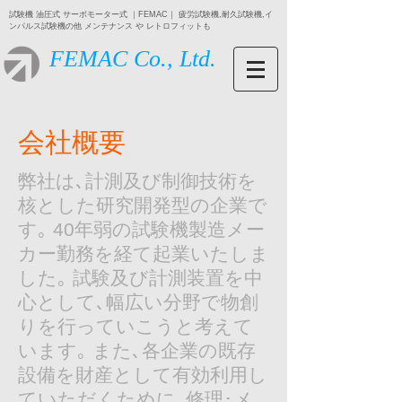
試験機 油圧式 サーボモーター式 ｜FEMAC｜ 疲労試験機,耐久試験機,イ
ンパルス試験機の他 メンテナンス や レトロフィットも
FEMAC Co., Ltd.
SERVO TECHNOLOGY
会社概要
弊社は､計測及び制御技術を
核とした研究開発型の企業で
す｡ 40年弱の試験機製造メー
カー勤務を経て起業いたしま
した｡ 試験及び計測装置を中
心として､幅広い分野で物創
りを行っていこうと考えて
います｡ また､各企業の既存
設備を財産として有効利用し
ていただくために､修理･メ