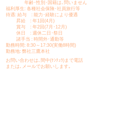
年齢･性別･国籍は､問いません
福利厚生: 各種社会保険･社員旅行等
待遇: 給与 : 能力･経験により優遇
昇給 : 年1回(4月)
賞与 : 年2回(7月･12月)
休日 : 週休二日･祭日
諸手当 : 時間外･通勤等
勤務時間: 8:30～17:30(実働8時間)
勤務地: 弊社三鷹本社
お問い合わせは､間中(ｹﾝﾁｭｳ)まで電話
または､メールでお願いします｡