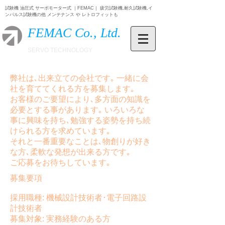
試験機 油圧式 サーボモーター式 ｜FEMAC｜ 疲労試験機,耐久試験機,イ
ンパルス試験機の他 メンテナンス や レトロフィットも
FEMAC Co., Ltd.
SERVO TECHNOLOGY
弊社は､出来立ての会社です｡ 一緒に会
社を育ててくれる方を募集します｡
お客様のご要望により､多方面の知識を
必要とする事があります｡ いろいろな
事に興味を持ち､勉強する姿勢を持ち続
けられる方を求めています｡
それと一番重要なことは､物創りが好き
な方､柔軟な発想が出来る方です｡
ご応募をお待ちしています｡
募集要項
採用職種: 機械設計技術者･電子回路設
計技術者
募集対象: 実務経験のある方